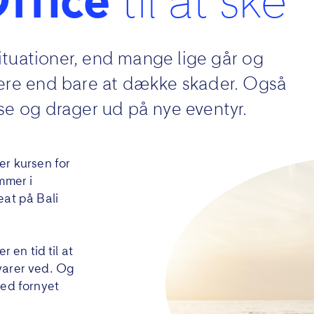
ffice
til at ske
situationer, end mange lige går og
mere end bare at dække skader. Også
se og drager ud på nye eventyr.
er kursen for
mmer i
eat på Bali
 en tid til at
varer ved. Og
med fornyet