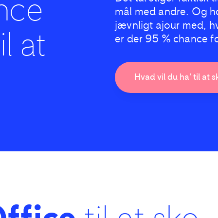
nce
mål med andre. Og h
jævnligt ajour med, h
il at
er der 95 % chance for 
Hvad vil du ha' til at 