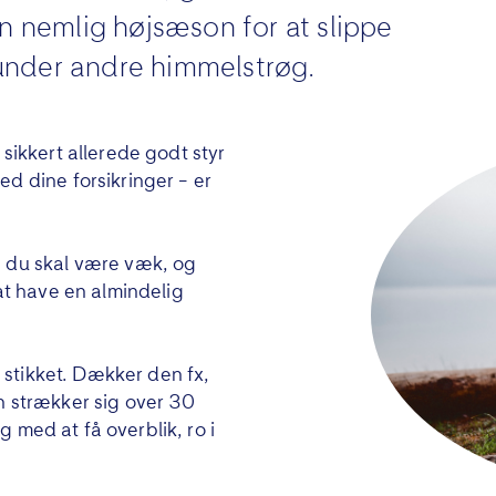
n nemlig højsæson for at slippe
 under andre himmelstrøg.
sikkert allerede godt styr
d dine forsikringer – er
e du skal være væk, og
 at have en almindelig
r stikket. Dækker den fx,
n strækker sig over 30
ig med at få overblik, ro i