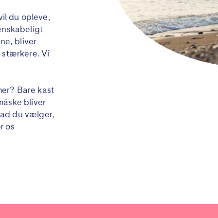
vil du opleve,
enskabeligt
ne, bliver
 stærkere. Vi
er? Bare kast
måske bliver
vad du vælger,
or os