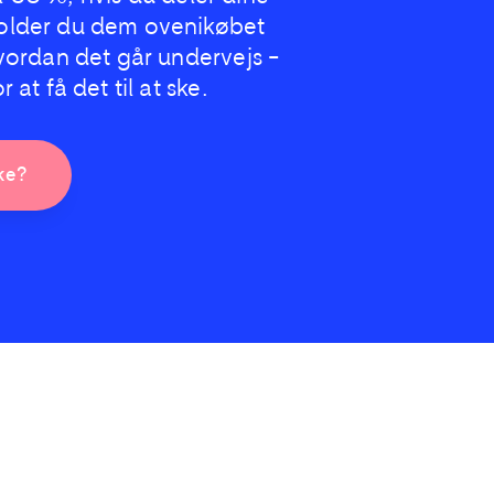
older du dem ovenikøbet
vordan det går undervejs –
at få det til at ske.
ske?