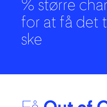
% større cha
for at få det t
ske