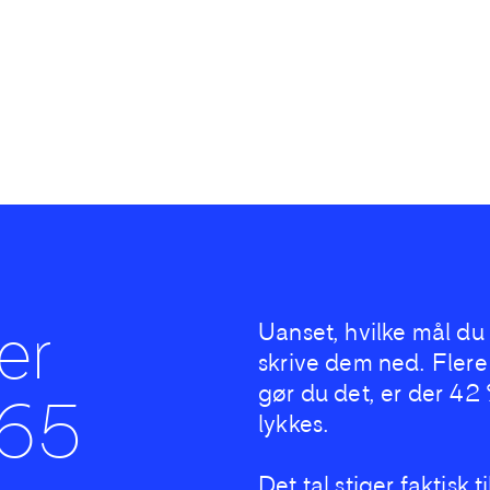
er
Uanset, hvilke mål du 
skrive dem ned. Flere 
gør du det, er der 42 
 65
lykkes.
Det tal stiger faktisk 