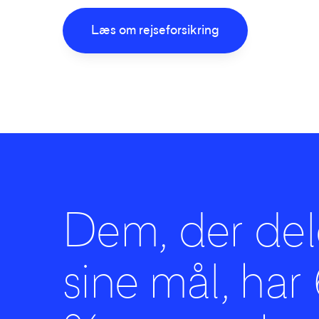
Læs om rejseforsikring
Dem, der del
sine mål, har