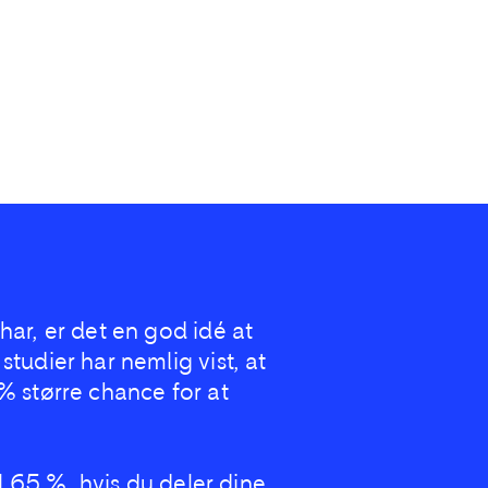
har, er det en god idé at
studier har nemlig vist, at
% større chance for at
til 65 %, hvis du deler dine