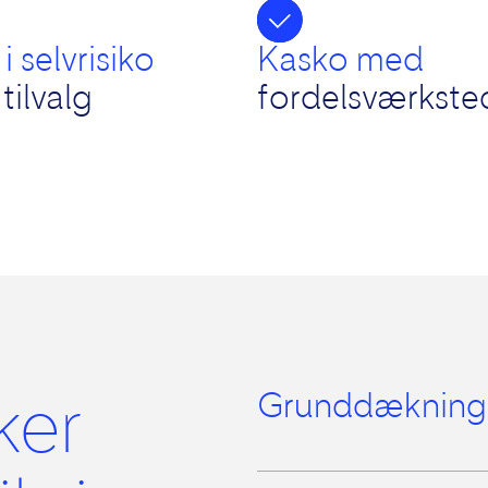
 i
selvrisiko
Kasko med
tilvalg
fordelsværkste
ker
Grunddækning