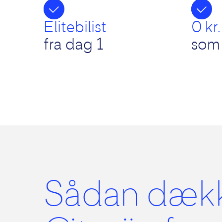
Elitebilist
0 kr.
fra dag 1
som 
Sådan dæk