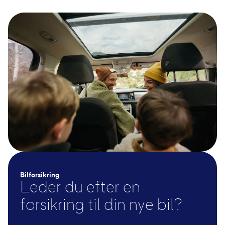
essentiel for mindre og ældre
hybridbil kan du nyde den miljøvenlige kørsel
benzinbiler.
og lave driftsomkostninger fra elbilen
samtidig med den længere rækkevidde og
hurtige påfyldning fra benzinbilen. Dette
giver dig en fleksibel løsning, der passer til
forskellige kørselsbehov og miljømæssige
hensyn.
Bilforsikring
Leder du efter en
forsikring til din nye bil?