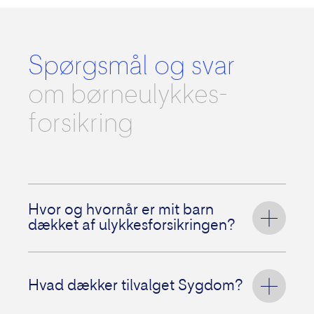
Spørgsmål og svar
om børneulykkes­
forsikring
Hvor og hvornår er mit barn
dækket af ulykkesforsikringen?
Dit barn
er dækket af
børneulykkesforsikringen overalt – døgnet
Hvad dækker tilvalget Sygdom?
rundt. Det vil sige,
uanset
om det er i skole,
på udflugt, hos venner eller hjemme. Vi