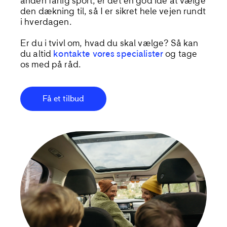
anden
farlig sport
, er det en god ide at vælge
den dækning til, så I er sikret hele vejen rundt
i hverdagen.
Er du i tvivl om, hvad du skal vælge
? Så
kan
du altid
kontakte vores specialister
og tage
os med på råd.
Få et tilbud