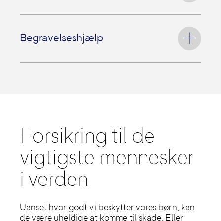
selvstændig forsikring og som et tilvalg
til grunddækningen.
Få
udbetalet et engangsbeløb, hvis dit
barn bliver ramt af en kritisk sygdom,
Begravelseshjælp
som er dækket af forsikringen.
Har du tilvalgt dækningen Sygdom til dit
B
egravelseshjælp til børn med 25.000 kr.
barn, kan du også vælge Kritisk sygdom,
indtil dit barn fylder 18 år.
Forsikring til de
vigtigste mennesker
i verden
Uanset hvor godt vi beskytter vores børn, kan
de være uheldige at komme til skade. Eller