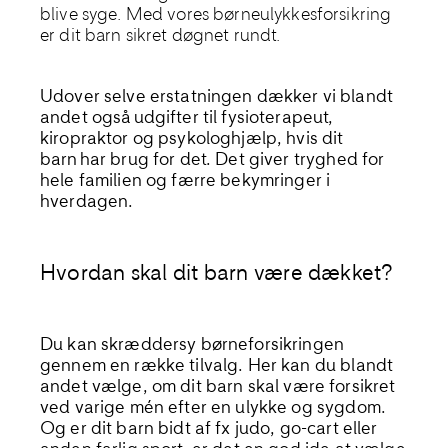
blive syge. Med vores
børneulykkesforsikring
er dit barn sikret
døgnet rundt
.
Udover selve erstatningen dækker vi blandt
andet også udgifter til fysioterapeut,
kiropraktor og psykologhjælp, hvis dit
barn har b
rug
for det.
Det giver tryghed
for
hele familien og
færre bekymringer i
hverdagen.
Hvordan skal dit barn være dækket?
Du kan skræddersy børneforsikringen
gennem en række
til
valg
. Her kan du blandt
andet
vælge,
om
dit barn skal være
forsikre
t
ved varige mén efter en ulykke
og
sygdom.
Og
er
dit barn bidt af fx
judo, go-cart eller