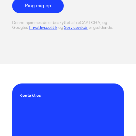
Ring mig op
Denne hjemmeside er beskyttet af reCAPTCHA, og
Googles
Privatlivspolitik
og
Servicevilkår
er gældende.
Kontakt os