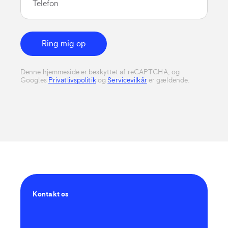
Telefon
Ring mig op
Denne hjemmeside er beskyttet af reCAPTCHA, og
Googles
Privatlivspolitik
og
Servicevilkår
er gældende.
Kontakt os