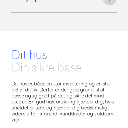
til skade hos dig.
Retshjælp giver dig økonomisk hjælp til
sagsomkostninger ved visse private
retstvister.
Du kan se de gældende
forsikringsbetingelser her
.
Læs mere
om retshjælp.
Dit hus
Din sikre base
Dit
hus er både en stor investering og en
stor
del af dit liv. Derfor er der god grund til at
passe
rigtig
godt på det og sikre det mod
skader. En god husforsikring hjælper dig, hvis
uheldet er ude
, og hjælper dig bedst muligt
videre efter fx brand, vandskader og voldsomt
vejr
.