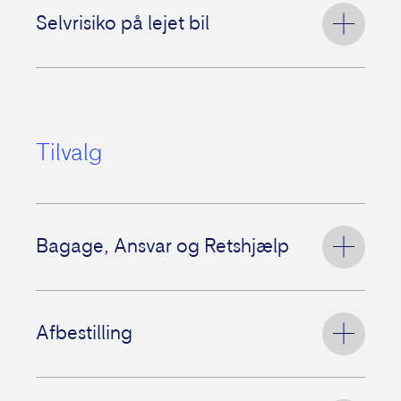
uroligheder på jeres feriedestination.
Selvrisiko på lejet bil
Erstatningsrejse, hvis sygdommen
medfører hospitalsindlæggelse i mere
end halvdelen af ferien.
Dækker en eventuel selvrisiko, hvis I kommer
til at skade en lejet bil.
Hvis I får ødelagt feriedage eller skal
behandles, i isolation eller transporteres
hjem på grund af en pandemiudløst
Tilvalg
sygdom.
Bagage, Ansvar og Retshjælp
Bagage ved tyveri og røveri.
Afbestilling
Hvis I kommer til at forvolde skade på
andre personer og deres ting eller en
lejet feriebolig.
Hvis I fx bliver alvorligt syge eller