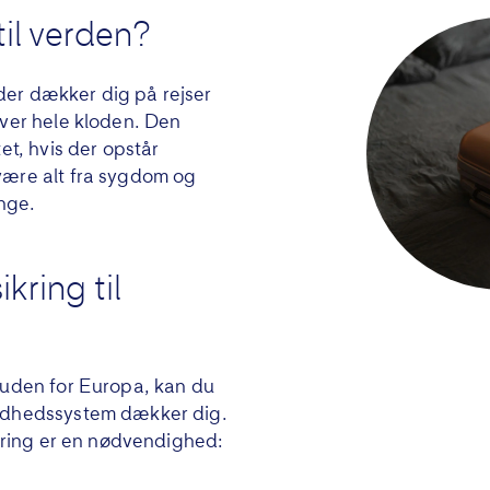
til verden?
 der dækker dig på rejser
over hele kloden. Den
et, hvis der opstår
være alt fra sygdom og
ange.
kring til
 uden for Europa, kan du
undhedssystem dækker dig.
ikring er en nødvendighed: