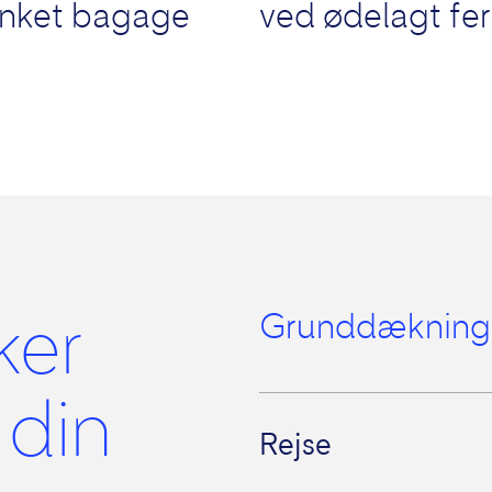
inket bagage
ved ødelagt fer
ker
Grunddækning
 din
Rejse