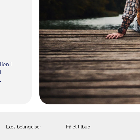
ien i
l
.
Læs betingelser
Få et tilbud