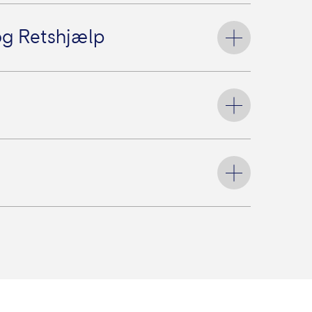
og Retshjælp
og røveri.
at forvolde skade på andre personer og deres
feriebolig.
vorligt syge eller kommer til skade før rejsens
ifter ved visse private retssager. Har I en
s os, dækker den disse udgifter.
å grund af alvorlig sygdom eller dødsfald i
hjemtransport og kompensation, hvis du
på ski eller snowboard.
ning, som sikrer jer, hvis I er nødt til at
grund af en pandemiudløst sygdom.