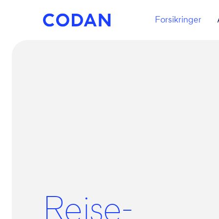
Forsikringer
Rejse­