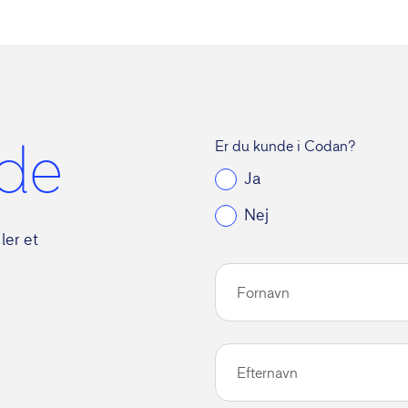
Er du kunde i Codan?
de
Ja
Nej
ler et
Fornavn
Efternavn