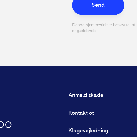
Send
Denne hjemmeside er beskyttet 
er gældende.
Anmeld skade
Kontakt os
bo
Klagevejledning