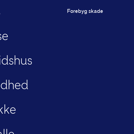
s
Forebyg skade
se
tidshus
ndhed
kke