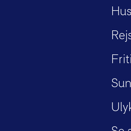
Hu
Rej
Fri
Su
Uly