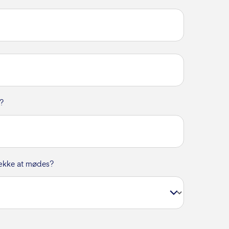
e?
række at mødes?