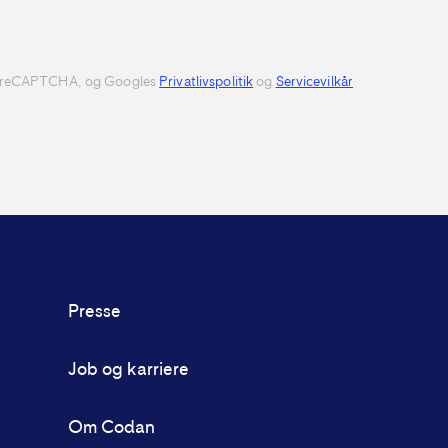
af reCAPTCHA, og Googles
Privatlivspolitik
og
Servicevilkår
Presse
Job og karriere
Om Codan